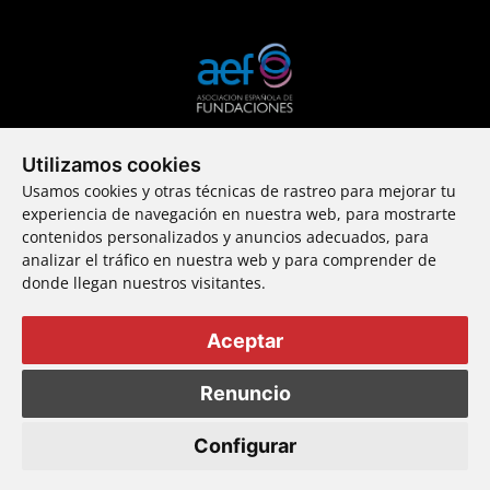
Utilizamos cookies
Una incubadora
Usamos cookies y otras técnicas de rastreo para mejorar tu
de nuevos mecenas
experiencia de navegación en nuestra web, para mostrarte
contenidos personalizados y anuncios adecuados, para
analizar el tráfico en nuestra web y para comprender de
donde llegan nuestros visitantes.
© 2024 Fundación Callia ・ Todos los derechos reservados
Aceptar
Canal de denuncias
Aviso Legal
Renuncio
Política de privacidad
Política de Cookies
Configurar