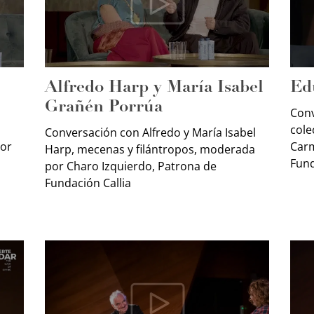
Alfredo Harp y María Isabel
Ed
Grañén Porrúa
Conv
cole
Conversación con Alfredo y María Isabel
tor
Carm
Harp, mecenas y filántropos, moderada
Fund
por Charo Izquierdo, Patrona de
Fundación Callia