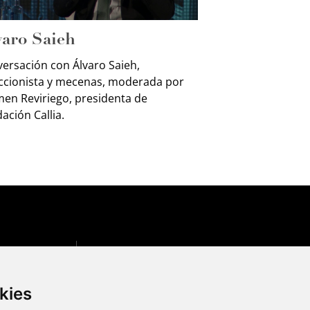
varo Saieh
ersación con Álvaro Saieh,
ccionista y mecenas, moderada por
en Reviriego, presidenta de
ación Callia.
Una incubadora
kies
de nuevos mecenas