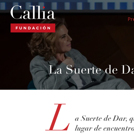
Ir
al
contenido
Pr
La Suerte de D
L
a Suerte de Dar, q
lugar de encuentro