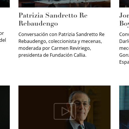
Patrizia Sandretto Re
Jo
Rebaudengo
Bo
or
Conversación con Patrizia Sandretto Re
Conv
del
Rebaudengo, coleccionista y mecenas,
Darl
moderada por Carmen Reviriego,
mec
presidenta de Fundación Callia.
Gonz
Espa